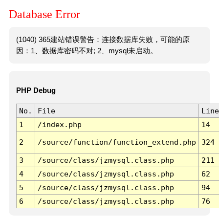
Database Error
(1040) 365建站错误警告：连接数据库失败，可能的原
因：1、数据库密码不对; 2、mysql未启动。
PHP Debug
No.
File
Line
1
/index.php
14
2
/source/function/function_extend.php
324
3
/source/class/jzmysql.class.php
211
4
/source/class/jzmysql.class.php
62
5
/source/class/jzmysql.class.php
94
6
/source/class/jzmysql.class.php
76