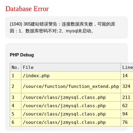
Database Error
(1040) 365建站错误警告：连接数据库失败，可能的原
因：1、数据库密码不对; 2、mysql未启动。
PHP Debug
No.
File
Line
1
/index.php
14
2
/source/function/function_extend.php
324
3
/source/class/jzmysql.class.php
211
4
/source/class/jzmysql.class.php
62
5
/source/class/jzmysql.class.php
94
6
/source/class/jzmysql.class.php
76