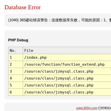
Database Error
(1040) 365建站错误警告：连接数据库失败，可能的原因：1、数
PHP Debug
No.
File
1
/index.php
2
/source/function/function_extend.php
3
/source/class/jzmysql.class.php
4
/source/class/jzmysql.class.php
5
/source/class/jzmysql.class.php
6
/source/class/jzmysql.class.php
www.365jz.com
已经将此