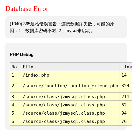
Database Error
(1040) 365建站错误警告：连接数据库失败，可能的原
因：1、数据库密码不对; 2、mysql未启动。
PHP Debug
No.
File
Line
1
/index.php
14
2
/source/function/function_extend.php
324
3
/source/class/jzmysql.class.php
211
4
/source/class/jzmysql.class.php
62
5
/source/class/jzmysql.class.php
94
6
/source/class/jzmysql.class.php
76