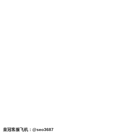
皇冠客服飞机：@seo3687