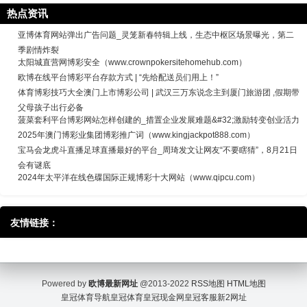
热点资讯
亚博体育网站弹出广告问题_灵笼新春特辑上线，生态中枢区场景曝光，第二
季剧情炸裂
太阳城直营网博彩安全（www.crownpokersitehomehub.com）
欧博在线平台博彩平台存款方式 | “先给配送员们用上！”
体育博彩技巧大全澳门上市博彩公司 | 武汉三万东说念主到厦门旅游团 ,假期带
父母孩子出行必备
菠菜套利平台博彩网站怎样创建的_措置企业发展难题&#32;激励转变创业活力
2025年澳门博彩业集团博彩推广词（www.kingjackpot888.com）
宝马会龙虎斗直播足球直播最好的平台_周琦发文让网友“不要瞎猜”，8月21日
会有谜底
2024年太平洋在线色碟国际正规博彩十大网站（www.qipcu.com）
友情链接：
Powered by
欧博最新网址
@2013-2022
RSS地图
HTML地图
皇冠体育导航
皇冠体育
皇冠现金网
皇冠客服
新2网址