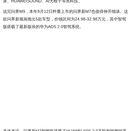
屏、HUAWEISOUND、AI大模子等黑科技。
说完问界M9，本年9月12日矜重上市的问界新M7也值得伸开细谈。这
款问界新规画推出5款车型，价钱区间为24.98-32.98万元，其中智驾
版搭载了最新版块的华为ADS 2.0智驾系统。
具体来说，问界新M7智驾版搭载了HUAWEI ADS 2.0高阶智能驾驶系