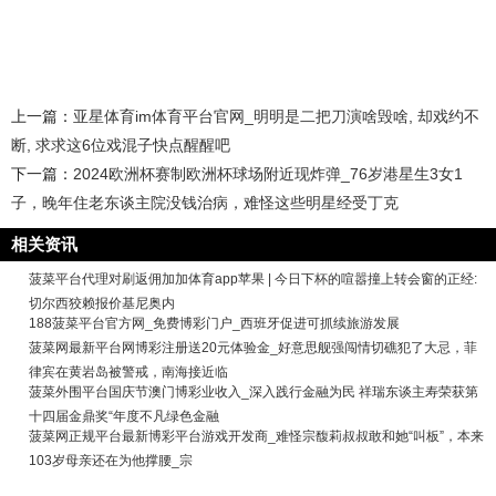
上一篇：
亚星体育im体育平台官网_明明是二把刀演啥毁啥, 却戏约不
断, 求求这6位戏混子快点醒醒吧
下一篇：
2024欧洲杯赛制欧洲杯球场附近现炸弹_76岁港星生3女1
子，晚年住老东谈主院没钱治病，难怪这些明星经受丁克
相关资讯
菠菜平台代理对刷返佣加加体育app苹果 | 今日下杯的喧嚣撞上转会窗的正经:
切尔西狡赖报价基尼奥内
188菠菜平台官方网_免费博彩门户_西班牙促进可抓续旅游发展
菠菜网最新平台网博彩注册送20元体验金_好意思舰强闯情切礁犯了大忌，菲
律宾在黄岩岛被警戒，南海接近临
菠菜外围平台国庆节澳门博彩业收入_深入践行金融为民 祥瑞东谈主寿荣获第
十四届金鼎奖“年度不凡绿色金融
菠菜网正规平台最新博彩平台游戏开发商_难怪宗馥莉叔叔敢和她“叫板”，本来
103岁母亲还在为他撑腰_宗