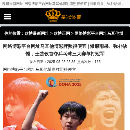
欧博最新网址-网络博彩平台网址马耳他博彩牌照很便宜 | 慑服雨果、弥补缺憾，
王楚钦首夺乒乓球三大赛单打冠军
你的位置：
欧博最新网址
>
欧博正网
> 网络博彩平台网址马耳他博
网络博彩平台网址马耳他博彩牌照很便宜 | 慑服雨果、弥补缺
彩牌照很便宜 | 慑服雨果、弥补缺憾，王楚钦首夺乒乓球三大赛单打
憾，王楚钦首夺乒乓球三大赛单打冠军
冠军
发布日期：2025-05-25 23:35 点击次数：165
网络博彩平台网址马耳他博彩牌照很便宜