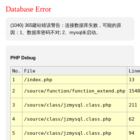
Database Error
(1040) 365建站错误警告：连接数据库失败，可能的原
因：1、数据库密码不对; 2、mysql未启动。
PHP Debug
No.
File
Line
1
/index.php
13
2
/source/function/function_extend.php
1548
3
/source/class/jzmysql.class.php
211
4
/source/class/jzmysql.class.php
62
5
/source/class/jzmysql.class.php
94