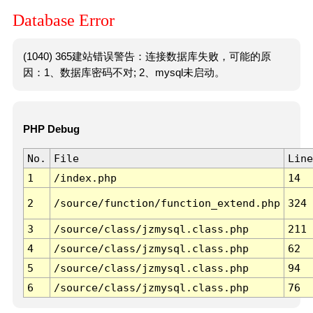
Database Error
(1040) 365建站错误警告：连接数据库失败，可能的原
因：1、数据库密码不对; 2、mysql未启动。
PHP Debug
No.
File
Line
1
/index.php
14
2
/source/function/function_extend.php
324
3
/source/class/jzmysql.class.php
211
4
/source/class/jzmysql.class.php
62
5
/source/class/jzmysql.class.php
94
6
/source/class/jzmysql.class.php
76