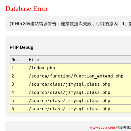
Database Error
(1040) 365建站错误警告：连接数据库失败，可能的原因：1、数
PHP Debug
No.
File
1
/index.php
2
/source/function/function_extend.php
3
/source/class/jzmysql.class.php
4
/source/class/jzmysql.class.php
5
/source/class/jzmysql.class.php
6
/source/class/jzmysql.class.php
www.365jz.com
已经将此